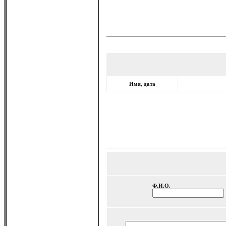
Имя, дата
Ф.И.О.