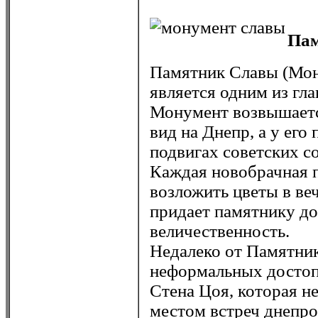
Па
Памятник Славы (Мон
является одним из гл
Монумент возвышаетс
вид на Днепр, а у его
подвигах советских со
Каждая новобрачная п
возложить цветы в ве
придает памятнику д
величественность.
Недалеко от Памятник
неформальных достоп
Стена Цоя, которая н
местом встреч днепро