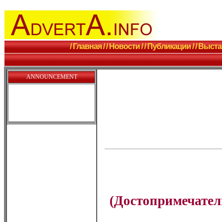
/ Главная /
/ Новости /
/ Публикации /
/ Выста
ANNOUNCEMENT
(Достопримечател